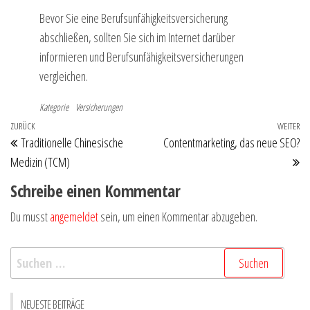
Bevor Sie eine Berufsunfähigkeitsversicherung
abschließen, sollten Sie sich im Internet darüber
informieren und Berufsunfähigkeitsversicherungen
vergleichen.
Kategorie
Versicherungen
Beitragsnavigation
Vorheriger
ZURÜCK
WEITER
Nä
Traditionelle Chinesische
Contentmarketing, das neue SEO?
Beitrag
Be
Medizin (TCM)
Schreibe einen Kommentar
Du musst
angemeldet
sein, um einen Kommentar abzugeben.
Suchen
nach:
NEUESTE BEITRÄGE