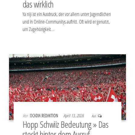
das wirklich
Ya niji ist ein Ausdruck, der vor allem unter Jugendlichen
und in Online-Communitys auftritt. Oft wird er genutzt,
um Zugehörigkeit…
Von
OCADIA REDAKTION
April 13, 2026
Aus
Hopp Schwiiz Bedeutung » Das
steckt hinter dem Ausruf