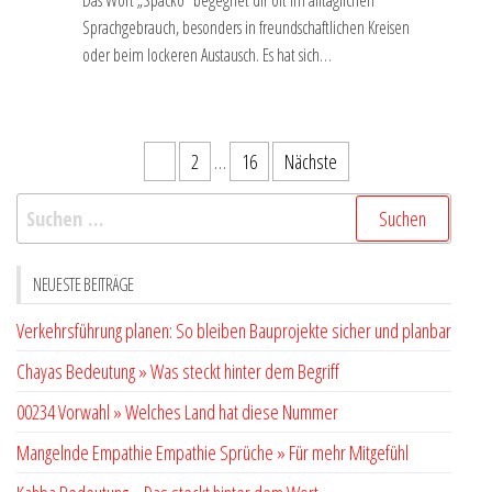
Sprachgebrauch, besonders in freundschaftlichen Kreisen
oder beim lockeren Austausch. Es hat sich…
Seitennummerierung
1
2
…
16
Nächste
der
Suchen
Beiträge
nach:
NEUESTE BEITRÄGE
Verkehrsführung planen: So bleiben Bauprojekte sicher und planbar
Chayas Bedeutung » Was steckt hinter dem Begriff
00234 Vorwahl » Welches Land hat diese Nummer
Mangelnde Empathie Empathie Sprüche » Für mehr Mitgefühl