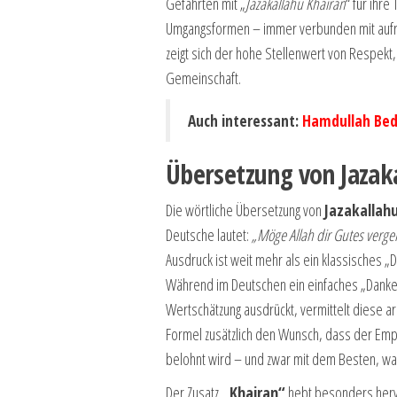
Gefährten mit „
Jazakallahu Khairan
“ für ihr
Umgangsformen – immer verbunden mit aufric
zeigt sich der hohe Stellenwert von Respekt
Gemeinschaft.
Auch interessant:
Hamdullah Bed
Übersetzung von Jazak
Die wörtliche Übersetzung von
Jazakallah
Deutsche lautet:
„Möge Allah dir Gutes verge
Ausdruck ist weit mehr als ein klassisches „
Während im Deutschen ein einfaches „Danke
Wertschätzung ausdrückt, vermittelt diese a
Formel zusätzlich den Wunsch, dass der Empf
belohnt wird – und zwar mit dem Besten, was
Der Zusatz
„Khairan“
hebt besonders hervo