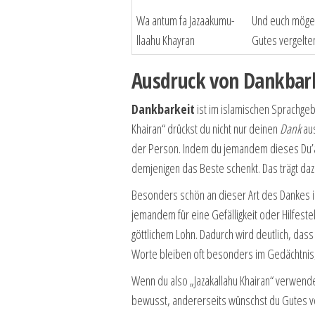
Wa antum fa Jazaakumu-
Und euch möge 
llaahu Khayran
Gutes vergelte
Ausdruck von Dankbar
Dankbarkeit
ist im islamischen Sprachgebr
Khairan“ drückst du nicht nur deinen
Dank
aus
der Person. Indem du jemandem dieses Du’a s
demjenigen das Beste schenkt. Das trägt dazu
Besonders schön an dieser Art des Dankes i
jemandem für eine Gefälligkeit oder Hilfest
göttlichem Lohn. Dadurch wird deutlich, dass 
Worte bleiben oft besonders im Gedächtnis,
Wenn du also „Jazakallahu Khairan“ verwende
bewusst, andererseits wünschst du Gutes vo