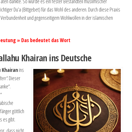
e Taten dankte. So wurde es ein fester Bestandteil muslimischer
htiger Du’a (Bittgebet) für das Wohl des anderen. Durch diese Praxis
, Verbundenheit und gegenseitigem Wohlwollen in der islamischen
eutung » Das bedeutet das Wort
allahu Khairan ins Deutsche
u Khairan
ins
lten“
. Dieser
Danke“.
“
rabische
änger göttlich
 es gibt.
r, dass nicht