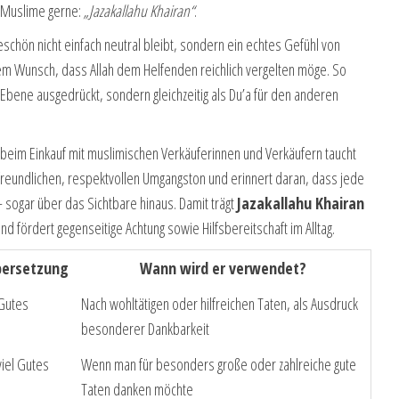
n Muslime gerne:
„Jazakallahu Khairan“
.
chön nicht einfach neutral bleibt, sondern ein echtes Gefühl von
em Wunsch, dass Allah dem Helfenden reichlich vergelten möge. So
Ebene ausgedrückt, sondern gleichzeitig als Du’a für den anderen
beim Einkauf mit muslimischen Verkäuferinnen und Verkäufern taucht
 freundlichen, respektvollen Umgangston und erinnert daran, dass jede
sogar über das Sichtbare hinaus. Damit trägt
Jazakallahu Khairan
d fördert gegenseitige Achtung sowie Hilfsbereitschaft im Alltag.
bersetzung
Wann wird er verwendet?
 Gutes
Nach wohltätigen oder hilfreichen Taten, als Ausdruck
besonderer Dankbarkeit
viel Gutes
Wenn man für besonders große oder zahlreiche gute
Taten danken möchte