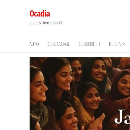
Zum
Ocadia
Inhalt
springen
offenes Themenportal
AUTO
GELDANLAGE
GESUNDHEIT
REISEN