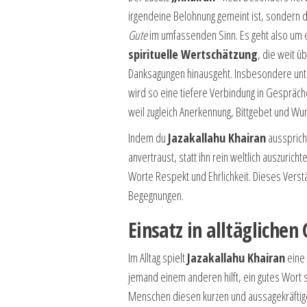
irgendeine Belohnung gemeint ist, sondern 
Gute
im umfassenden Sinn. Es geht also um 
spirituelle Wertschätzung
, die weit ü
Danksagungen hinausgeht. Insbesondere un
wird so eine tiefere Verbindung in Gespräch
weil zugleich Anerkennung, Bittgebet und Wun
Indem du
Jazakallahu Khairan
aussprich
anvertraust, statt ihn rein weltlich auszurich
Worte Respekt und Ehrlichkeit. Dieses Verstä
Begegnungen.
Einsatz in alltägliche
Im Alltag spielt
Jazakallahu Khairan
eine 
jemand einem anderen hilft, ein gutes Wort s
Menschen diesen kurzen und aussagekräftig