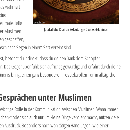
das wahrhaft
eine
ber materielle
Jazakallahu Khairan Bedeutung » Das steckt dahinter
ter Muslimen
en geschaffen,
sch nach Segen in einem Satz vereint sind.
st, betonst du indirekt, dass du deinen Dank dem Schöpfer
ten. Das Gegenüber fühlt sich aufrichtig gewürdigt und erfährt durch deine
ndnis bringt einen ganz besonderen, respektvollen Ton in alltägliche
n Gesprächen unter Muslimen
wichtige Rolle in der Kommunikation zwischen Muslimen. Wann immer
chenkt oder sich auch nur um kleine Dinge verdient macht, nutzen viele
en Ausdruck. Besonders nach wohltätigen Handlungen, wie einer