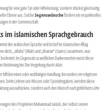
nung für eine gute Tat oder Hilfeleistung, sondern drückst gleichzeitig
ueller Ebene aus. Solche
Segenswünsche
fördern ein respektvolles
ungen in der Gemeinschaft.
s im islamischen Sprachgebrauch
mmt der arabischen Sprache und ist tief im islamischen Alltag
ohne dich), „Allahu“ (Allah) und „Khairan“ (Gutes) zusammen, was
 bedeutet. Im Gegensatz zu weltlichen Dankesworten weist diese
r Belohnung hin: Die Vergeltung durch
Allah
.
r hilfsbereiten oder wohltätigen Handlung. Besonders im religiösen
chee, beim Lehren von Wissen oder Spendengaben, werden diese
ätzung auszudrücken, sondern auch den Wunsch nach göttlichem Lohn
eferungen des Propheten Muhammad zurück, der selbst seinen