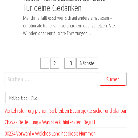
Für deine Gedanken
Manchmal fällt es schwer, sich auf andere einzulassen –
emotionale Nähe kann verunsichern oder verletzen. Alte
Wunden oder enttäuschte Erwartungen…
Seitennummerierung
1
2
…
13
Nächste
der
Suchen
Beiträge
nach:
NEUESTE BEITRÄGE
Verkehrsführung planen: So bleiben Bauprojekte sicher und planbar
Chayas Bedeutung » Was steckt hinter dem Begriff
00234 Vorwahl » Welches Land hat diese Nummer