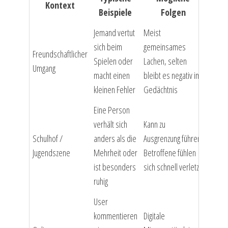
Kontext
Beispiele
Folgen
Jemand vertut
Meist
sich beim
gemeinsames
Freundschaftlicher
Spielen oder
Lachen, selten
Umgang
macht einen
bleibt es negativ im
kleinen Fehler
Gedächtnis
Eine Person
verhält sich
Kann zu
Schulhof /
anders als die
Ausgrenzung führen,
Jugendszene
Mehrheit oder
Betroffene fühlen
ist besonders
sich schnell verletzt
ruhig
User
kommentieren
Digitale