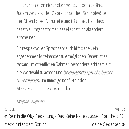
fühlen, reagieren nicht selten verletzt oder gekränkt.
Zudem verstärkt der Gebrauch solcher Schimpfwörter in
der Öffentlichkeit Vorurteile und trägt dazu bei, dass
negative Umgangsformen gesellschaftlich akzeptiert
erscheinen.
Ein respektvoller Sprachgebrauch hilft dabei, ein
angenehmes Miteinander zu ermöglichen. Daher ist es
ratsam, im öffentlichen Rahmen besonders achtsam auf
die Wortwahl zu achten und
beleidigende Sprüche besser
zu vermeiden
, um unnötige Konflikte oder
Missverständnisse zu verhindern.
Kategorie
Allgemein
Beitragsnavigation
Vorheriger
ZURÜCK
WEITER
Nä
Rein in die Olga Bedeutung » Das
Keine Nähe zulassen Sprüche » Für
Beitrag
Be
steckt hinter dem Spruch
deine Gedanken