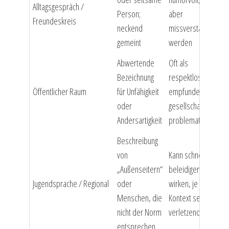
Alltagsgespräch /
Person;
aber
Freundeskreis
neckend
missverstanden
gemeint
werden
Abwertende
Oft als
Bezeichnung
respektlos
Öffentlicher Raum
für Unfähigkeit
empfunden,
oder
gesellschaftlich
Andersartigkeit
problematisch
Beschreibung
von
Kann schnell
„Außenseitern“
beleidigend
Jugendsprache / Regional
oder
wirken, je nach
Menschen, die
Kontext sehr
nicht der Norm
verletzend
entsprechen