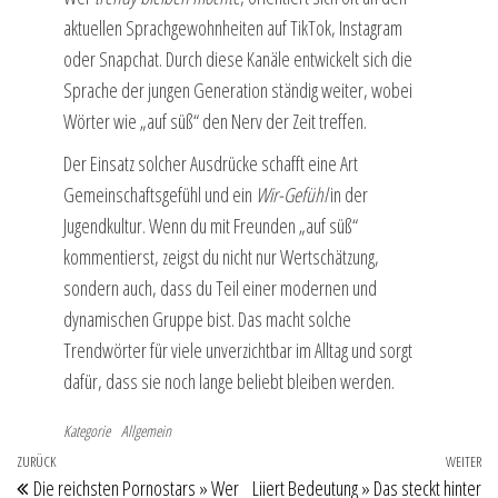
aktuellen Sprachgewohnheiten auf TikTok, Instagram
oder Snapchat. Durch diese Kanäle entwickelt sich die
Sprache der jungen Generation ständig weiter, wobei
Wörter wie „auf süß“ den Nerv der Zeit treffen.
Der Einsatz solcher Ausdrücke schafft eine Art
Gemeinschaftsgefühl und ein
Wir-Gefühl
in der
Jugendkultur. Wenn du mit Freunden „auf süß“
kommentierst, zeigst du nicht nur Wertschätzung,
sondern auch, dass du Teil einer modernen und
dynamischen Gruppe bist. Das macht solche
Trendwörter für viele unverzichtbar im Alltag und sorgt
dafür, dass sie noch lange beliebt bleiben werden.
Kategorie
Allgemein
Beitragsnavigation
Vorheriger
ZURÜCK
WEITER
Nä
Die reichsten Pornostars » Wer
Liiert Bedeutung » Das steckt hinter
Beitrag
Be