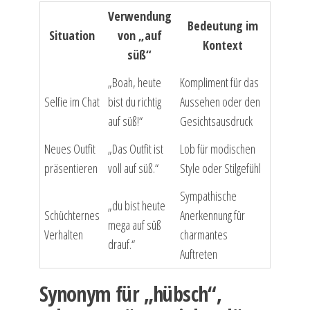
Verwendung
Bedeutung im
Situation
von „auf
Kontext
süß“
„Boah, heute
Kompliment für das
Selfie im Chat
bist du richtig
Aussehen oder den
auf süß!“
Gesichtsausdruck
Neues Outfit
„Das Outfit ist
Lob für modischen
präsentieren
voll auf süß.“
Style oder Stilgefühl
Sympathische
„du bist heute
Schüchternes
Anerkennung für
mega auf süß
Verhalten
charmantes
drauf.“
Auftreten
Synonym für „hübsch“,