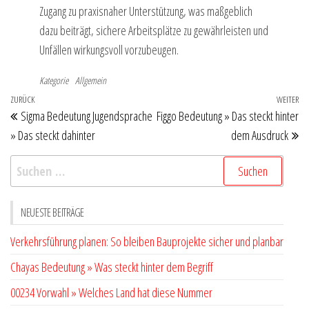
Zugang zu praxisnaher Unterstützung, was maßgeblich
dazu beiträgt, sichere Arbeitsplätze zu gewährleisten und
Unfällen wirkungsvoll vorzubeugen.
Kategorie
Allgemein
Beitragsnavigation
Vorheriger
ZURÜCK
WEITER
Nä
Sigma Bedeutung Jugendsprache
Figgo Bedeutung » Das steckt hinter
Beitrag
Be
» Das steckt dahinter
dem Ausdruck
Suchen
nach:
NEUESTE BEITRÄGE
Verkehrsführung planen: So bleiben Bauprojekte sicher und planbar
Chayas Bedeutung » Was steckt hinter dem Begriff
00234 Vorwahl » Welches Land hat diese Nummer