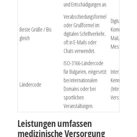
und Entschädigungen an.
Verabschiedungsformel
Digitale
oder Grußformel im
Beste Grüße / Bis
Kommunikation
digitalen Schriftverkehr,
gleich
Mail, Chat,
oft in E-Mails oder
Messenger)
Chats verwendet.
ISO-3166-Ländercode
für Bulgarien, eingesetzt
Internationale
bei internationalen
Kennzeichnung
Ländercode
Domains oder bei
(Internet, Spor
sportlichen
Versand)
Veranstaltungen.
Leistungen umfassen
medizinische Versorgung