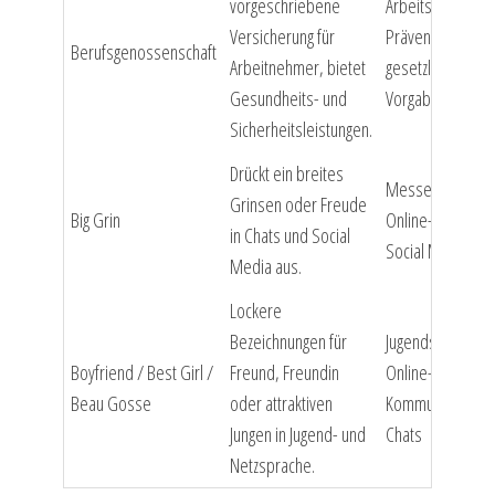
vorgeschriebene
Arbeitsschutz,
Versicherung für
Prävention,
Berufsgenossenschaft
Arbeitnehmer, bietet
gesetzliche
Gesundheits- und
Vorgaben
Sicherheitsleistungen.
Drückt ein breites
Messenger,
Grinsen oder Freude
Big Grin
Online-Spiele,
in Chats und Social
Social Media
Media aus.
Lockere
Bezeichnungen für
Jugendsprache,
Boyfriend / Best Girl /
Freund, Freundin
Online-
Beau Gosse
oder attraktiven
Kommunikation,
Jungen in Jugend- und
Chats
Netzsprache.