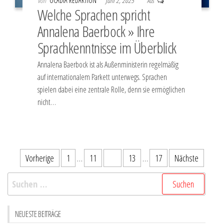
Von
OCADIA REDAKTION
Juni 2, 2025
Aus
Welche Sprachen spricht
Annalena Baerbock » Ihre
Sprachkenntnisse im Überblick
Annalena Baerbock ist als Außenministerin regelmäßig
auf internationalem Parkett unterwegs. Sprachen
spielen dabei eine zentrale Rolle, denn sie ermöglichen
nicht…
Seitennummerierung
Vorherige
1
…
11
12
13
…
17
Nächste
der
Suchen
Beiträge
nach:
NEUESTE BEITRÄGE