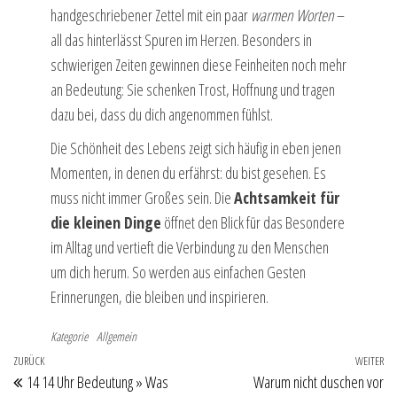
handgeschriebener Zettel mit ein paar
warmen Worten
–
all das hinterlässt Spuren im Herzen. Besonders in
schwierigen Zeiten gewinnen diese Feinheiten noch mehr
an Bedeutung: Sie schenken Trost, Hoffnung und tragen
dazu bei, dass du dich angenommen fühlst.
Die Schönheit des Lebens zeigt sich häufig in eben jenen
Momenten, in denen du erfährst: du bist gesehen. Es
muss nicht immer Großes sein. Die
Achtsamkeit für
die kleinen Dinge
öffnet den Blick für das Besondere
im Alltag und vertieft die Verbindung zu den Menschen
um dich herum. So werden aus einfachen Gesten
Erinnerungen, die bleiben und inspirieren.
Kategorie
Allgemein
Beitragsnavigation
Vorheriger
ZURÜCK
WEITER
Nä
14 14 Uhr Bedeutung » Was
Warum nicht duschen vor
Beitrag
Be