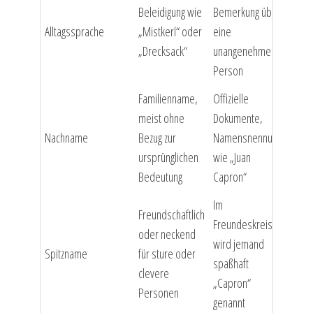
Beleidigung wie
Bemerkung über
Alltagssprache
„Mistkerl“ oder
eine
„Drecksack“
unangenehme
Person
Familienname,
Offizielle
meist ohne
Dokumente,
Nachname
Bezug zur
Namensnennung
ursprünglichen
wie „Juan
Bedeutung
Capron“
Im
Freundschaftlich
Freundeskreis
oder neckend
wird jemand
Spitzname
für sture oder
spaßhaft
clevere
„Capron“
Personen
genannt