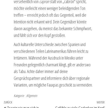
versehentlich von
capron
statt von „cabrón“ spricht,
möchte vielleicht einen weniger beleidigenden Ton
treffen – erreicht jedoch oft das Gegenteil, weil die
Intention nicht erkannt wird. Dein Gegenüber könnte
davon ausgehen, du meinst das bekannte Schimpfwort,
und fühlt sich vor den Kopf gestoßen.
Auch kulturelle Unterschiede zwischen Spanien und
verschiedenen Teilen Lateinamerikas führen leicht zu
Irrtümern. Während der Ausdruck in Mexiko unter
Freunden gelegentlich charmant klingt, gilt er anderswo
als Tabu. Achte daher immer auf deine
Gesprächspartner und informiere dich über regionale
Varianten, um mögliche Fauxpas geschickt zu vermeiden.
Kategorie
Allgemein
Beitragsnavigation
Vorheriger
ZURÜCK
WEITER
Nä