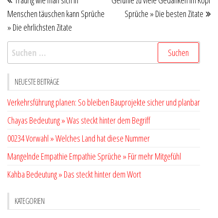
Traurig wie man sich in
Gefühle zu viele Gedanken im Kopf
Beitrag
Be
Menschen täuschen kann Sprüche
Sprüche » Die besten Zitate
» Die ehrlichsten Zitate
Suchen
nach:
NEUESTE BEITRÄGE
Verkehrsführung planen: So bleiben Bauprojekte sicher und planbar
Chayas Bedeutung » Was steckt hinter dem Begriff
00234 Vorwahl » Welches Land hat diese Nummer
Mangelnde Empathie Empathie Sprüche » Für mehr Mitgefühl
Kahba Bedeutung » Das steckt hinter dem Wort
KATEGORIEN