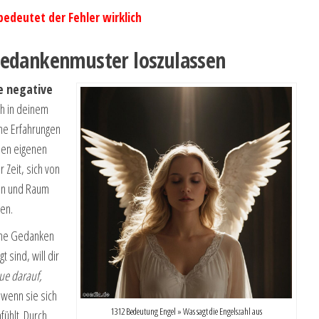
bedeutet der Fehler wirklich
Gedankenmuster loszulassen
e negative
ch in deinem
ne Erfahrungen
nen eigenen
 Zeit, sich von
en und Raum
fen.
ine Gedanken
sind, will dir
ue darauf,
 wenn sie sich
1312 Bedeutung Engel » Was sagt die Engelszahl aus
ühlt. Durch