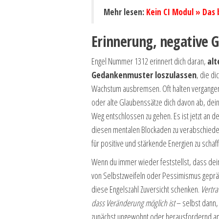
Mehr lesen:
Kein CI Modul » Das 
Erinnerung, negative 
Engel Nummer 1312 erinnert dich daran,
alt
Gedankenmuster loszulassen
, die di
Wachstum ausbremsen. Oft halten vergange
oder alte Glaubenssätze dich davon ab, dei
Weg entschlossen zu gehen. Es ist jetzt an der
diesen mentalen Blockaden zu verabschied
für positive und stärkende Energien zu schaf
Wenn du immer wieder feststellst, dass de
von Selbstzweifeln oder Pessimismus geprägt 
diese Engelszahl Zuversicht schenken.
Vertra
dass Veränderung möglich ist
– selbst dann,
zunächst ungewohnt oder herausfordernd anf