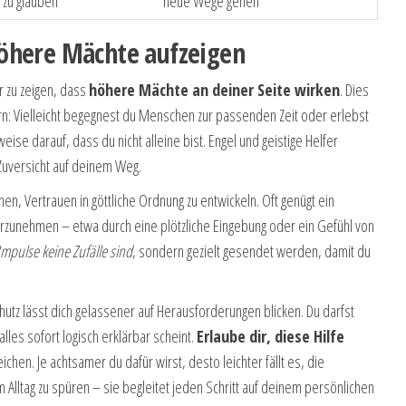
g zu glauben
neue Wege gehen
öhere Mächte aufzeigen
r zu zeigen, dass
höhere Mächte an deiner Seite wirken
. Dies
ßern: Vielleicht begegnest du Menschen zur passenden Zeit oder erlebst
eise darauf, dass du nicht alleine bist. Engel und geistige Helfer
 Zuversicht auf deinem Weg.
n, Vertrauen in göttliche Ordnung zu entwickeln. Oft genügt ein
rzunehmen – etwa durch eine plötzliche Eingebung oder ein Gefühl von
Impulse keine Zufälle sind
, sondern gezielt gesendet werden, damit du
utz lässt dich gelassener auf Herausforderungen blicken. Du darfst
lles sofort logisch erklärbar scheint.
Erlaube dir, diese Hilfe
ichen. Je achtsamer du dafür wirst, desto leichter fällt es, die
 Alltag zu spüren – sie begleitet jeden Schritt auf deinem persönlichen