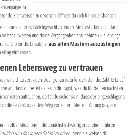
dankengänge zu
tzende Sichtweisen zu ersetzen, öffnest du dich für neue Chancen.
, ein neues inneres Gleichgewicht zu finden. Sie bestärken dich darin,
ch selbst zu werfen und deine Vergangenheit anzunehmen – allerdings
änkt. Gib dir die Erlaubnis,
aus alten Mustern auszusteigen
 Alltag einzuladen.
genen Lebensweg zu vertrauen
g wirklich zu vertrauen. Doch genau dazu fordert dich die Zahl 1312 auf:
ne an, dass du bereits alles in dir trägst, was du für deinen nächsten
icherheiten auftauchen, darfst du sicher sein, dass der eingeschlagene
r durch diese Zahl, dass dein Weg von einer höheren Führung begleitet
n – selbst Situationen, die zunächst schwierig erscheinen, führen
Intuition und das innere Gefühl zu hören
, denn sie weisen dir